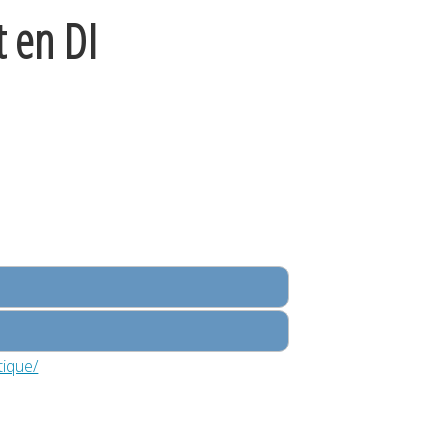
t en DI
tique/