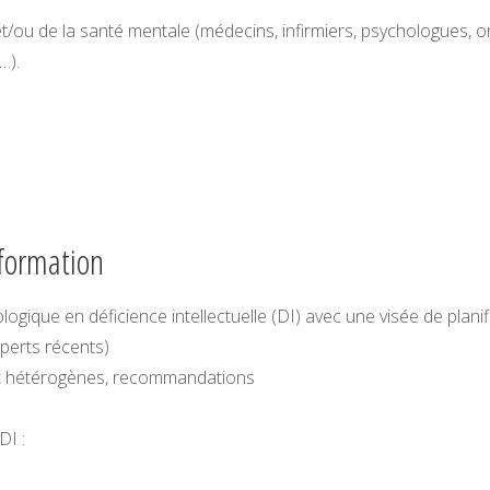
t/ou de la santé mentale (médecins, infirmiers, psychologues, 
…).
 formation
ique en déficience intellectuelle (DI) avec une visée de planif
xperts récents)
et hétérogènes, recommandations
DI :